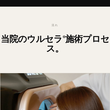
流れ
当院のウルセラ
施術プロセ
®
ス。