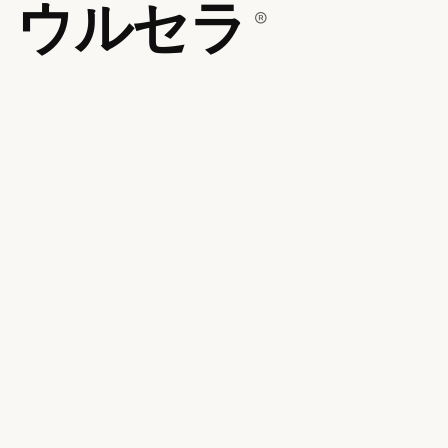
ウルセラ
®