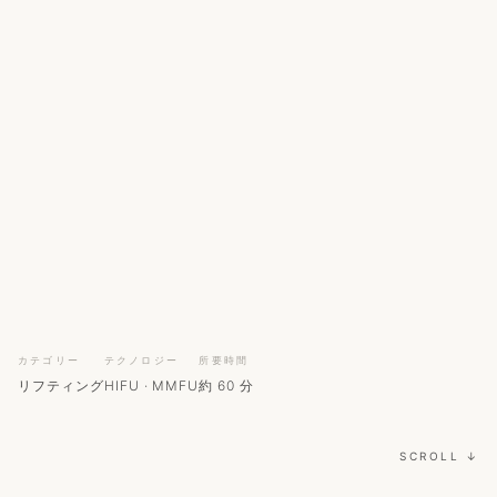
カテゴリー
テクノロジー
所要時間
リフティング
HIFU · MMFU
約 60 分
SCROLL ↓