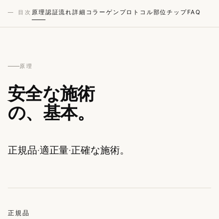
原理
認証
流れ
詳細
コラーゲン
プロトコル
部位
チップ
FAQ
— 目次
原理
安全な施術
の、基本。
正規品·適正量·正確な施術。
正規品