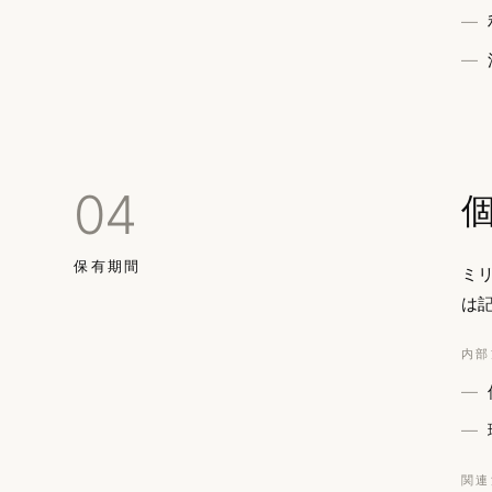
04
保有期間
ミ
は
内部
関連