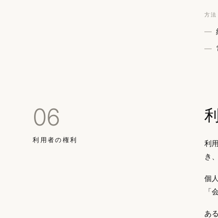
方法
06
利用者の権利
利
き
個
「
あ