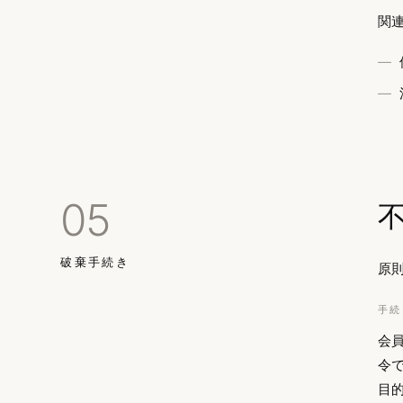
関連
05
破棄手続き
原
手続
会
令
目