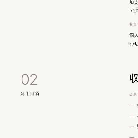
加
アク
収集
個人
わ
02
利用目的
会員