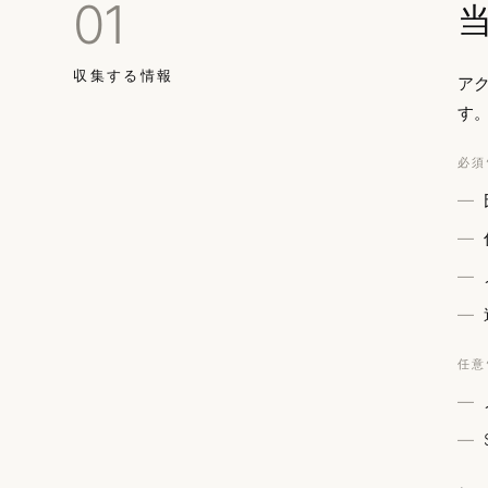
01
収集する情報
ア
す
必須
任意