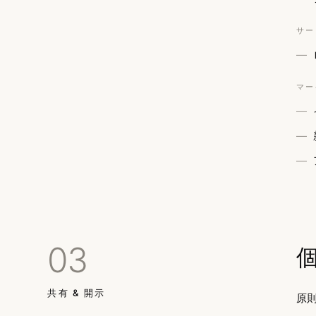
サー
マー
03
共有 & 開示
原