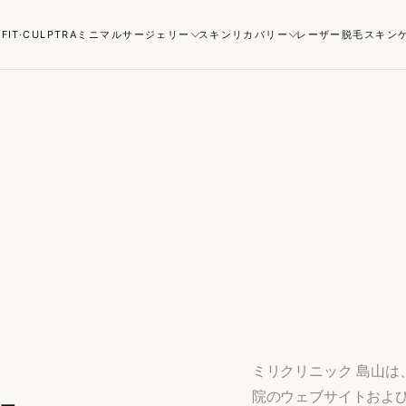
ル
FIT·CULPTRA
ミニマルサージェリー
スキンリカバリー
レーザー脱毛
スキン
ミリクリニック 島山
院のウェブサイトおよ