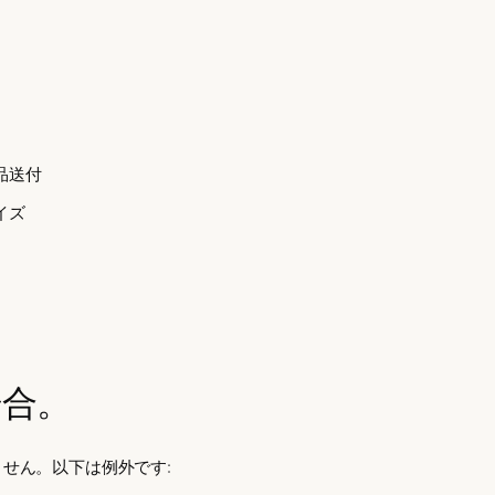
品送付
イズ
場合。
ません
。以下は例外です: