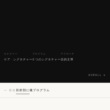
カテゴリー
プログラム
アプローチ
ケア · シグネチャー
8 つのシグネチャー
目的主導
SCROLL ↓
目的別に
儀
プログラム
— 目次