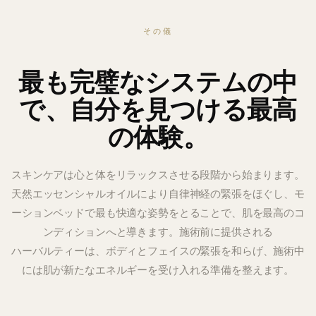
その儀
最も完璧なシステムの中
で、
自分を
見つける最高
の体験。
スキンケアは心と体をリラックスさせる段階から始まります。
天然エッセンシャルオイル
により自律神経の緊張をほぐし、モ
ーションベッドで最も快適な姿勢をとることで、肌を最高のコ
ンディションへと導きます。施術前に
提供される
ハーバルティーは
、ボディとフェイスの緊張を和らげ、施術中
には肌が
新たな
エネルギーを
受け入れる
準備を
整えます。