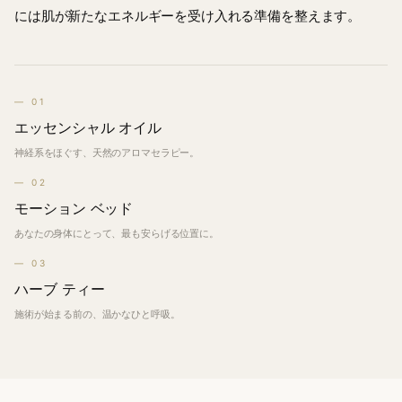
には肌が
新たな
エネルギーを
受け入れる
準備を
整えます。
— 01
エッセンシャル オイル
神経系をほぐす、天然のアロマセラピー。
— 02
モーション
ベッド
あなたの身体にとって、最も安らげる位置に。
— 03
ハーブ
ティー
施術が始まる前の、温かなひと呼吸。