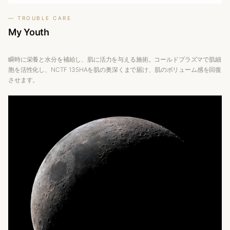
— TROUBLE CARE
My
Youth
瞬時に栄養と水分を補給し、肌に活力を与える施術。コールドプラズマで肌細
胞を活性化し、NCTF 135HAを肌の奥深くまで届け、肌のボリューム感を回復
させます。