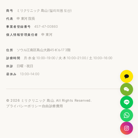
ミリクリニック 島山 (밀리의원 도산)
商号
申 東河 院長
代表
457-47-00860
事業者登録番号
申 東河
個人情報管理責任者
ソウル江南区島山大路45ギル17 3階
住所
月·水·金 10:00–19:00 / 火·木 10:00–21:00 / 土 10:00–16:00
診療時間
日曜・祝日
休診
13:00–14:00
昼休み
© 2026 ミリクリニック 島山. All Rights Reserved.
プライバシーポリシー
自由診療費用