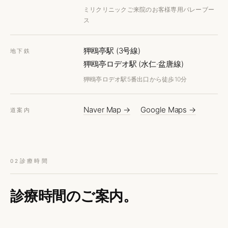
ミリクリニックご来院のお客様専用バレーブー
ス
狎鴎亭駅 (3号線)
地下鉄
狎鴎亭ロデオ駅 (水仁·盆唐線)
狎鴎亭ロデオ駅5番出口から徒歩10分
Naver Map →
Google Maps →
道案内
診療時間
02
診療時間の
ご案内。