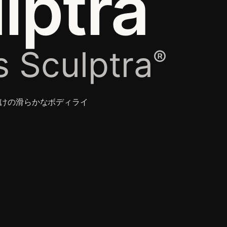
lptra
s Sculptra
®
けの滑らかなボディライ