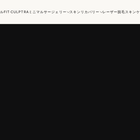
ル
FIT·CULPTRA
ミニマルサージェリー
スキンリカバリー
レーザー脱毛
スキン