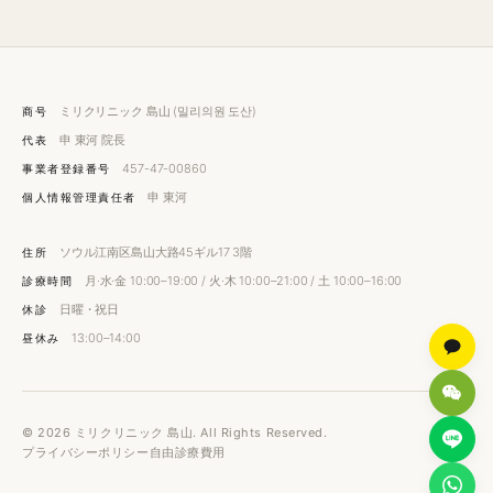
ミリクリニック 島山 (밀리의원 도산)
商号
申 東河 院長
代表
457-47-00860
事業者登録番号
申 東河
個人情報管理責任者
ソウル江南区島山大路45ギル17 3階
住所
月·水·金 10:00–19:00 / 火·木 10:00–21:00 / 土 10:00–16:00
診療時間
日曜・祝日
休診
13:00–14:00
昼休み
© 2026 ミリクリニック 島山. All Rights Reserved.
プライバシーポリシー
自由診療費用