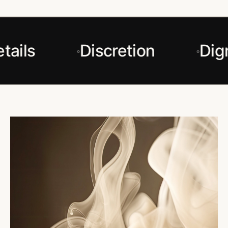
tails
Discretion
Dign