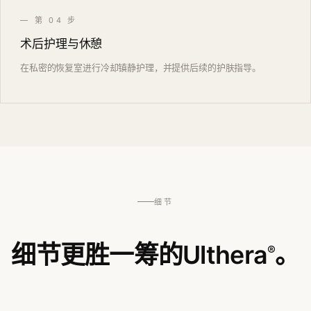
— 第 04 步
术后护理与休憩
在私密的恢复室进行冷却镇静护理，并提供后续的护肤指导。
细节
细节更胜一筹的Ulthera
。
®
— 观看施术过程