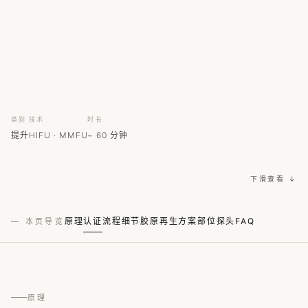
类别
技术
时长
提升
HIFU · MMFU
~ 60 分钟
下滑查看 ↓
原理
认证
流程
细节
胶原再生
方案
部位
探头
FAQ
— 本页导览
原理