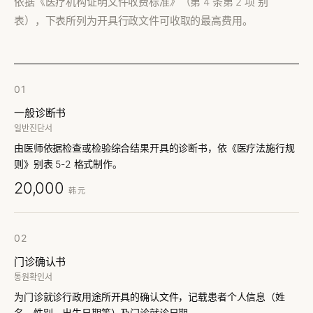
依据《医疗机构证明文件收费标准》（第 4 条第 2 项 别
表），下表所列为开具行政文件可收取的最高费用。
01
一般诊断书
일반진단서
由医师依据检查或检验综合结果开具的诊断书，依《医疗法施行规
则》别表 5-2 格式制作。
20,000
韩元
02
门诊确认书
통원확인서
为门诊就诊行政用途所开具的确认文件，记载患者个人信息（姓
名、性别、出生日期等）及门诊就诊日期。