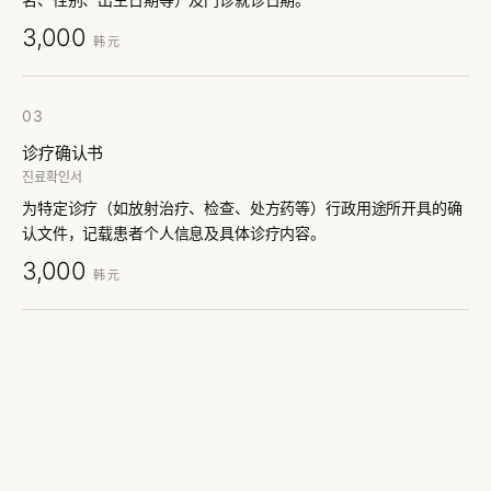
3,000
韩元
03
诊疗确认书
진료확인서
为特定诊疗（如放射治疗、检查、处方药等）行政用途所开具的确
认文件，记载患者个人信息及具体诊疗内容。
3,000
韩元
04
诊疗记录复印件
(1–5 页)
진료기록사본 (1~5매)
依《医疗法施行规则》第 15 条第 1 项所定的诊疗记录复印。前 5
页，每页计费。