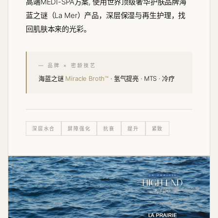
高端MEDI-SPA方案, 使用世界顶级奢华护肤品牌海
蓝之谜（La Mer）产品，深层保湿与再生护理，找
回肌肤本来的光彩。
— 品牌 × 密龄技艺
海蓝之谜
Miracle Broth™
· 氢气提亮 · MTS · 冷疗
深层水合
屏障强化
抗衰
提升
紧致